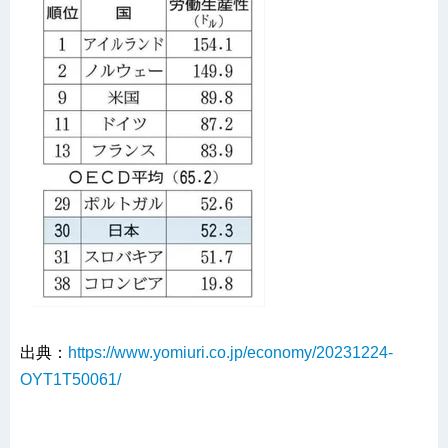
出典：
https://www.yomiuri.co.jp/economy/20231224-
OYT1T50061/