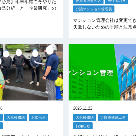
役員＆理事の方
居住者の方
生必見】年末年始こそやりた
自己分析」と「企業研究」の
分譲マンション管理員
マンション管理会社は変更で
失敗しないための手順と注意
26
2025.11.22
容
大規模修繕
お知らせ
大規模修繕
大規模修繕工事
る
お知らせ