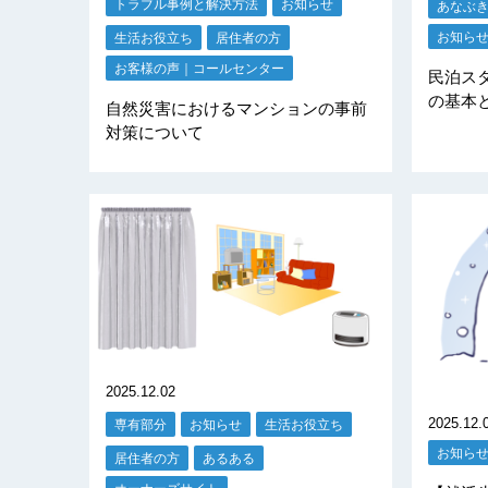
トラブル事例と解決方法
お知らせ
あなぶ
お知ら
生活お役立ち
居住者の方
お客様の声｜コールセンター
民泊ス
の基本
自然災害におけるマンションの事前
対策について
2025.12.02
2025.12.
専有部分
お知らせ
生活お役立ち
お知ら
居住者の方
あるある