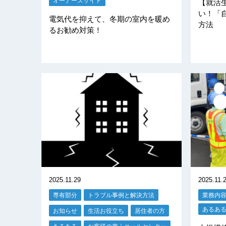
オーナーズサイト
【就活
い！「
電気代を抑えて、冬期の室内を暖め
方法
るお勧め対策！
2025.11.29
2025.11.
専有部分
トラブル事例と解決方法
業務内
あるあ
お知らせ
生活お役立ち
居住者の方