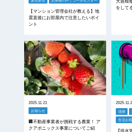
あるある
お客様の声｜コールセンター
大規模
をして
【マンション管理会社が教える】地
震直後にお部屋内で注意したいポイ
ント
2025.11.21
2025.11.
お知らせ
清掃
生活お
🏢不動産事業者が挑戦する農業！ ア
クアポニックス事業についてご紹
【排水