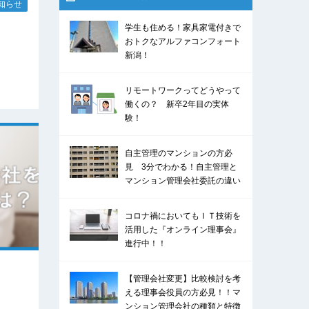
知らせ
学生も住める！家具家電付きで
おトクなアルファコンフォート
新潟！
リモートワークってどうやって
働くの？ 新卒2年目の実体
験！
自主管理のマンションの方必
見 3分でわかる！自主管理と
マンション管理会社委託の違い
コロナ禍においてもＩＴ技術を
活用した『オンライン理事会』
進行中！！
【管理会社変更】比較検討を考
える理事会役員の方必見！！マ
ンション管理会社の種類と特徴