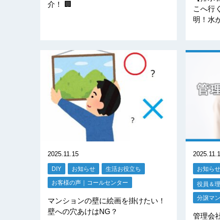
介！ 🏢
こへ行
明！水
2025.11.15
2025.11.
DIY
お知らせ
生活お役立ち
お知ら
お客様の声｜コールセンター
役員＆
分譲マ
マンションの壁に絵画を掛けたい！
壁への穴あけはNG？
管理会