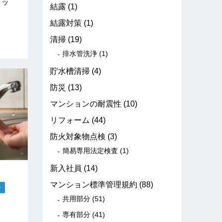
リッ
結露
(1)
結露対策
(1)
清掃
(19)
排水管洗浄
(1)
貯水槽清掃
(4)
防災
(13)
マンションの耐震性
(10)
リフォーム
(44)
防火対象物点検
(3)
簡易専用法定検査
(1)
新入社員
(14)
マンション標準管理規約
(88)
せ
共用部分
(51)
専有部分
(41)