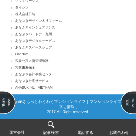
ツツミワークス
ダイシン
株式会社日装
あなぶきデザイン＆リフォーム
あなぶきインシュアランス
あなぶきパートナー九州
あなぶきデジタルサービス
あなぶきスペースシェア
OneNote
穴吹公寓大廈管理維護
穴吹東海保全
あなぶき会計事務センター
あなぶき社宅サービス
ANABUKI NL VIETNAM
MENU
MENU
MAIN
SIDE
Copyright(C) もっとわくわくマンションライフ｜マンションライフのお役
立ち情報 ,
2017 All Right reserved.
運営会社
記事検索
電話する
お問合わせ