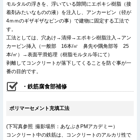
モルタルの浮きを、浮いている隙間にエポキシ樹脂（接
着剤みたいなものの液）を注入し、アンカーピン（径が
4ｍｍのギザギザなピンの事）で建物に固定する工法で
す。
工法としては、穴あけ→清掃→エポキシ樹脂注入→アン
カーピン挿入（一般部 16本/㎡ 鼻先や隅角部等 25
本/㎡）→表面平滑処理（樹脂モルタル等にて）
剥離してコンクリートが落下してくることを防ぐ事が一
番の目的です。
・鉄筋腐食部補修
ポリマーセメント充填工法
(下写真参照 撮影場所：あなぶきPMアカデミー）
コンクリート中の鉄筋は、コンクリートのアルカリ性で