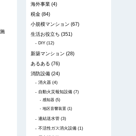
海外事業
(4)
税金
(84)
小規模マンション
(67)
施
生活お役立ち
(351)
DIY
(12)
新築マンション
(28)
あるある
(76)
消防設備
(24)
消火器
(4)
自動火災報知設備
(7)
感知器
(5)
地区音響装置
(1)
連結送水管
(3)
不活性ガス消火設備
(1)