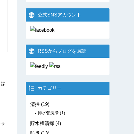
公式SNSアカウント
RSSからブログを購読
具は
カテゴリー
清掃
(19)
排水管洗浄
(1)
貯水槽清掃
(4)
のサ
防災
(13)