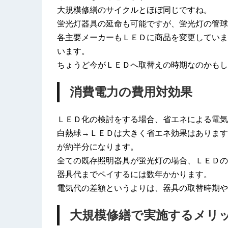
大規模修繕のサイクルとほぼ同じですね。
蛍光灯器具の延命も可能ですが、蛍光灯の管球
各主要メーカーもＬＥＤに商品を変更していま
います。
ちょうど今がＬＥＤへ取替えの時期なのかもし
消費電力の費用対効果
ＬＥＤ化の検討をする場合、省エネによる電気
白熱球→ＬＥＤは大きく省エネ効果はあります
が約半分になります。
全ての既存照明器具が蛍光灯の場合、ＬＥＤの
器具代までペイするには数年かかります。
電気代の差額というよりは、器具の取替時期や
大規模修繕で実施するメリ