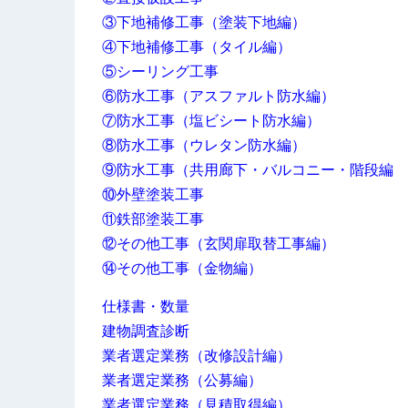
③下地補修工事（塗装下地編）
④下地補修工事（タイル編）
⑤シーリング工事
⑥防水工事（アスファルト防水編）
⑦防水工事（塩ビシート防水編）
⑧防水工事（ウレタン防水編）
⑨防水工事（共用廊下・バルコニー・階段編
⑩外壁塗装工事
⑪鉄部塗装工事
⑫その他工事（玄関扉取替工事編）
⑭その他工事（金物編）
仕様書・数量
建物調査診断
業者選定業務（改修設計編）
業者選定業務（公募編）
業者選定業務（見積取得編）