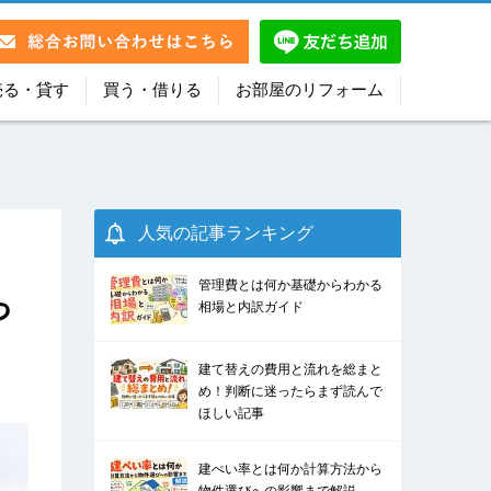
売る・貸す
買う・借りる
お部屋のリフォーム
人気の記事ランキング
管理費とは何か基礎からわかる
っ
相場と内訳ガイド
建て替えの費用と流れを総まと
め！判断に迷ったらまず読んで
ほしい記事
建ぺい率とは何か計算方法から