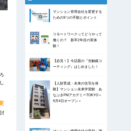
マンション管理会社を変更する
ための9つの手順とポイント
リモートワークってどうやって
働くの？ 新卒2年目の実体
験！
【必見！】今話題の『光触媒コ
ーティング』はじめました！
ろ
し
【人財育成・未来の住宅を体
験】マンション未来学習館 あ
なぶきPMアカデミーTOKYO＜
9月4日オープン＞
実
討