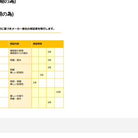
期の為)
期の為)