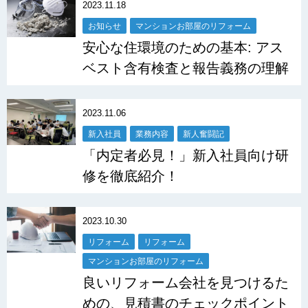
2023.11.18
お知らせ
マンションお部屋のリフォーム
安心な住環境のための基本: アス
ベスト含有検査と報告義務の理解
2023.11.06
新入社員
業務内容
新人奮闘記
「内定者必見！」新入社員向け研
修を徹底紹介！
2023.10.30
リフォーム
リフォーム
マンションお部屋のリフォーム
良いリフォーム会社を見つけるた
めの、見積書のチェックポイント