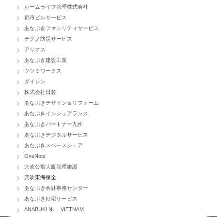
ホームライフ管理株式会社
都市ビルサービス
あなぶきファシリティサービス
テクノ防災サービス
アリオス
あなぶき建設工業
ツツミワークス
ダイシン
株式会社日装
あなぶきデザイン＆リフォーム
あなぶきインシュアランス
あなぶきパートナー九州
あなぶきデジタルサービス
あなぶきスペースシェア
OneNote
穴吹公寓大廈管理維護
穴吹東海保全
あなぶき会計事務センター
あなぶき社宅サービス
ANABUKI NL VIETNAM