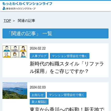
TOP
関連の記事
「関連の記事」 一覧
2024.02.22
人事ブログ
マンション管理会社で働く
新時代の転職スタイル「リファラ
ル採用」をご存じですか？
2024.02.03
お知らせ
マンション管理会社で働く
新人奮闘記
東京から香川への転勤！新天地で