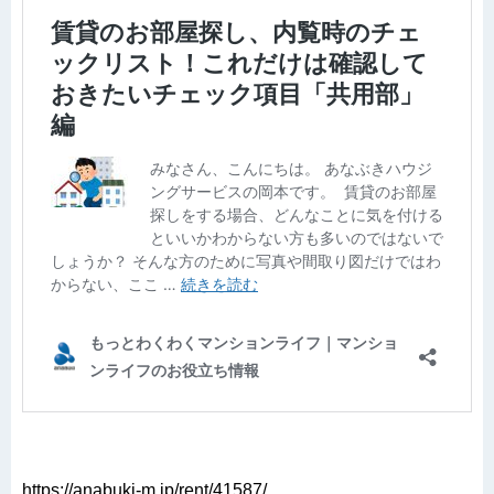
https://anabuki-m.jp/rent/41587/