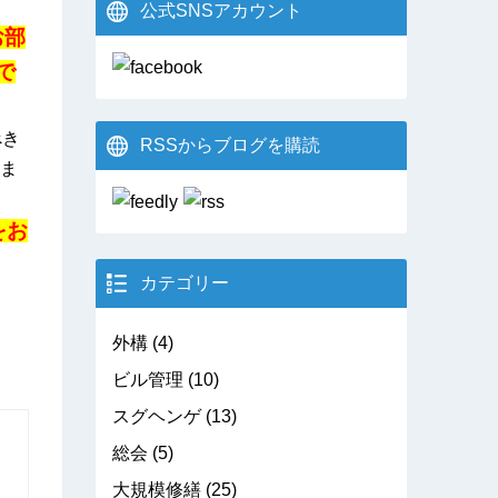
公式SNSアカウント
お部
で
べき
RSSからブログを購読
ま
をお
カテゴリー
外構
(4)
ビル管理
(10)
スグヘンゲ
(13)
総会
(5)
大規模修繕
(25)