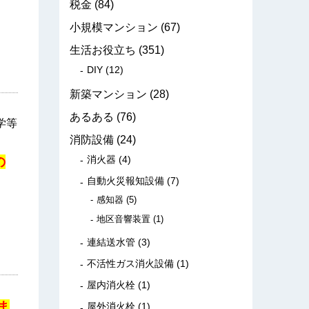
税金
(84)
小規模マンション
(67)
生活お役立ち
(351)
DIY
(12)
新築マンション
(28)
あるある
(76)
学等
消防設備
(24)
消火器
(4)
の
自動火災報知設備
(7)
感知器
(5)
地区音響装置
(1)
連結送水管
(3)
不活性ガス消火設備
(1)
屋内消火栓
(1)
ま
屋外消火栓
(1)