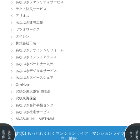
あなぶきファシリティサービス
テクノ防災サービス
アリオス
あなぶき建設工業
ツツミワークス
ダイシン
株式会社日装
あなぶきデザイン＆リフォーム
あなぶきインシュアランス
あなぶきパートナー九州
あなぶきデジタルサービス
あなぶきスペースシェア
OneNote
穴吹公寓大廈管理維護
穴吹東海保全
あなぶき会計事務センター
あなぶき社宅サービス
ANABUKI NL VIETNAM
MENU
MENU
MAIN
SIDE
Copyright(C) もっとわくわくマンションライフ｜マンションライフのお役
立ち情報 ,