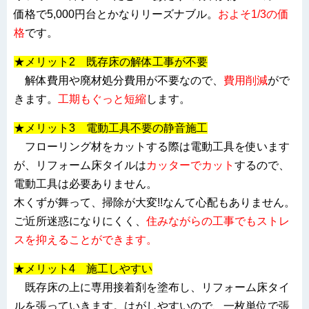
価格で5,000円台とかなりリーズナブル。
およそ1/3の価
格
です。
★メリット2 既存床の解体工事が不要
解体費用や廃材処分費用が不要なので、
費用削減
がで
きます。
工期もぐっと短縮
します。
★メリット3 電動工具不要の静音施工
フローリング材をカットする際は電動工具を使います
が、リフォーム床タイルは
カッターでカット
するので、
電動工具は必要ありません。
木くずが舞って、掃除が大変!!なんて心配もありません。
ご近所迷惑になりにくく、
住みながらの工事でもストレ
スを抑えることができます。
★メリット4 施工しやすい
既存床の上に専用接着剤を塗布し、リフォーム床タイ
ルを張っていきます。はがしやすいので、一枚単位で張