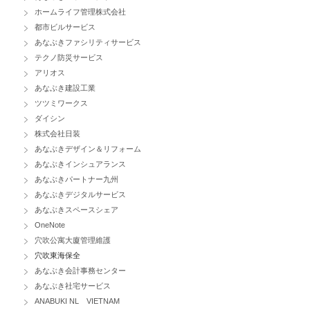
ホームライフ管理株式会社
都市ビルサービス
あなぶきファシリティサービス
テクノ防災サービス
アリオス
あなぶき建設工業
ツツミワークス
ダイシン
株式会社日装
あなぶきデザイン＆リフォーム
あなぶきインシュアランス
あなぶきパートナー九州
あなぶきデジタルサービス
あなぶきスペースシェア
OneNote
穴吹公寓大廈管理維護
穴吹東海保全
あなぶき会計事務センター
あなぶき社宅サービス
ANABUKI NL VIETNAM