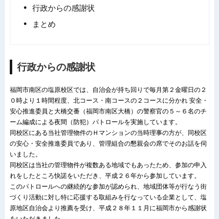
行政からの感謝状
まとめ
行政からの感謝状
福岡市南区の塩原校区では、自治会が持ち回りで毎月第２金曜日の２
０時より１時間程度、北コース・南コースの２コースに分かれ
安全・
安心推進委員と大橋交番（福岡市南区大橋）の警察官の５～６名のチ
ーム編成による夜間（防犯）パトロールを実施しています。
同校区にある当社管理物件のＨマンションの当時理事の方が、同校区
の安心・安全推進委員であり、管理組合の懇親会の席でそのお話を伺
いました。
同校区は当社の管理物件が複数ある地域でもあったため、参加の申入
れをしたところ快諾をいただき、平成２６年から参加しています。
このパトロールへの継続的な参加が認められ、地域団体等が行なう街
づくり活動に対し特に応援する取組みを行なっている企業として、
塩
原地区自治会より推薦を受け、平成２８年１１月に福岡市から感謝状
をいただきました。