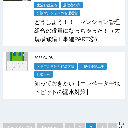
生活お役立ち
居住者の方
分譲マンションの管理運営
どうしよう！！ マンション管理
組合の役員になっちゃった！（大
規模修繕工事編PART⑨）
2022.04.08
トラブル事例と解決方法
大規模修繕工事
お知らせ
知っておきたい【エレベーター地
下ピットの漏水対策】
La
st
Page 3 of 10
‹Previous
1
2
3
4
5