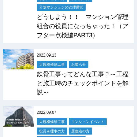
分譲マンションの管理運営
どうしよう！！ マンション管理
組合の役員になっちゃった！（ア
フター点検編PART3）
2022.09.13
大規模修繕工事
お知らせ
鉄骨工事ってどんな工事？～工程
と施工時のチェックポイントを解
説～
2022.09.07
大規模修繕工事
マンションイベント
役員＆理事の方
居住者の方