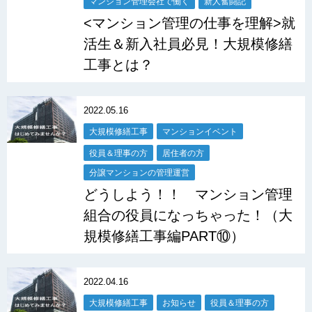
マンション管理会社で働く
新人奮闘記
<マンション管理の仕事を理解>就
活生＆新入社員必見！大規模修繕
工事とは？
2022.05.16
大規模修繕工事
マンションイベント
役員＆理事の方
居住者の方
分譲マンションの管理運営
どうしよう！！ マンション管理
組合の役員になっちゃった！（大
規模修繕工事編PART⑩）
2022.04.16
大規模修繕工事
お知らせ
役員＆理事の方