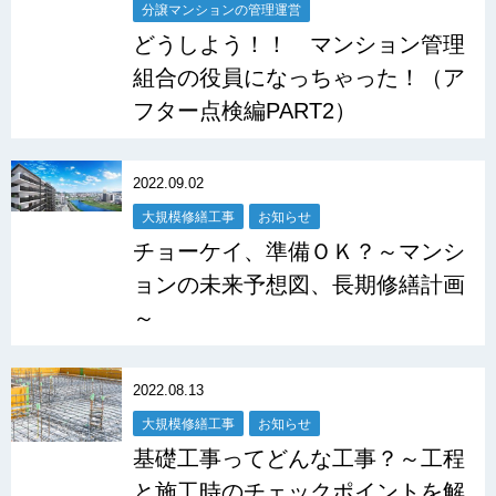
分譲マンションの管理運営
どうしよう！！ マンション管理
組合の役員になっちゃった！（ア
フター点検編PART2）
2022.09.02
大規模修繕工事
お知らせ
チョーケイ、準備ＯＫ？～マンシ
ョンの未来予想図、長期修繕計画
～
2022.08.13
大規模修繕工事
お知らせ
基礎工事ってどんな工事？～工程
と施工時のチェックポイントを解