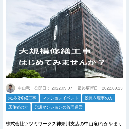
中山竜
公開日：
2022.09.07
最終更新日：2022.09.23
大規模修繕工事
マンションイベント
役員＆理事の方
居住者の方
分譲マンションの管理運営
株式会社ツツミワークス神奈川支店の中山竜(なかやまり