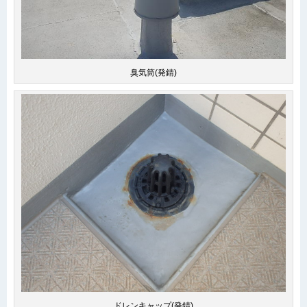
臭気筒(発錆)
ドレンキャップ(発錆)