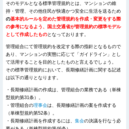
そのモデルとなる標準管理規約とは、マンションの維
持・管理、その他住民が快適かつ安全に生活を送るため
の
基本的ルールを定めた管理規約を作成・変更をする際
の参考になるよう、国土交通省が管理規約の標準モデル
として作成したもの
となっております。
管理組合にて管理規約を改定する際の指針となるもので
あり、マンションの実態に応じて「ガイドライン」とし
て活用することを目的としたものと言えるでしょう。
その標準管理規約において、長期修繕計画に関する記述
は以下の通りとなります。
・長期修繕計画の作成は、管理組合の業務である（単棟
型規約第31条）。
・管理組合の
理事会
は、長期修繕計画の案を作成する
（単棟型規約第52条）。
・長期修繕計画を作成するには、
集会
の決議を行なう必
要がある（単棟型規約第46条）。