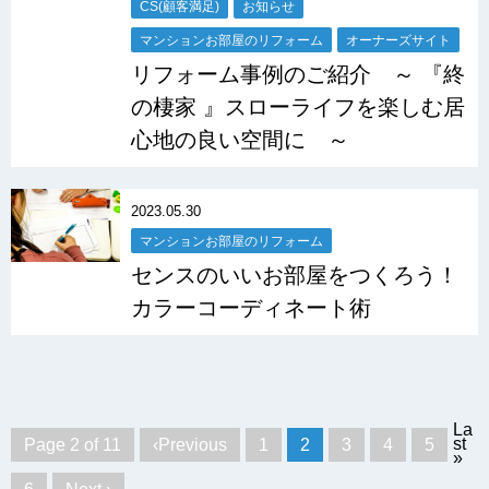
CS(顧客満足)
お知らせ
マンションお部屋のリフォーム
オーナーズサイト
リフォーム事例のご紹介 ～ 『終
の棲家 』スローライフを楽しむ居
心地の良い空間に ～
2023.05.30
マンションお部屋のリフォーム
センスのいいお部屋をつくろう！
カラーコーディネート術
La
st
Page 2 of 11
‹Previous
1
2
3
4
5
»