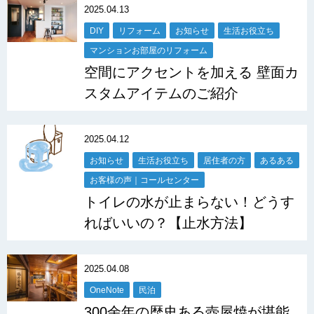
2025.04.13
DIY
リフォーム
お知らせ
生活お役立ち
マンションお部屋のリフォーム
空間にアクセントを加える 壁面カ
スタムアイテムのご紹介
2025.04.12
お知らせ
生活お役立ち
居住者の方
あるある
お客様の声｜コールセンター
トイレの水が止まらない！どうす
ればいいの？【止水方法】
2025.04.08
OneNote
民泊
300余年の歴史ある壺屋焼が堪能