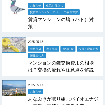
お知らせ
生活お役立ち
賃貸マンション・アパートの管理運営
賃貸マンションの鳩（ハト）対
策！
2025.05.18
共用部分
専有部分
お知らせ
役員＆理事の方
居住者の方
マンションの鍵交換費用の相場
は？交換の流れや注意点を解説
2025.05.17
お知らせ
あなぶきが取り組むバイオエナジ