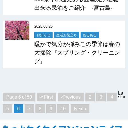
出来る民泊をご紹介 -宮古島-
2025.03.26
お知らせ
生活お役立ち
あるある
暖かで気分が弾みこの季節は春の
大掃除『スプリング・クリーニン
グ』
La
st »
Page 6 of 50
« First
‹Previous
2
3
4
5
6
7
8
9
10
Next ›