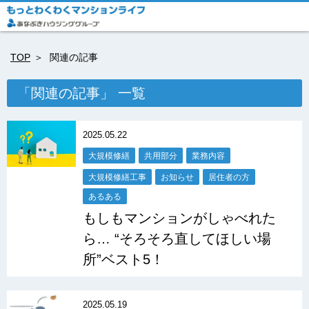
TOP
関連の記事
「関連の記事」 一覧
2025.05.22
大規模修繕
共用部分
業務内容
大規模修繕工事
お知らせ
居住者の方
あるある
もしもマンションがしゃべれた
ら… “そろそろ直してほしい場
所”ベスト5！
2025.05.19