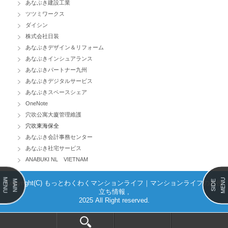
あなぶき建設工業
ツツミワークス
ダイシン
株式会社日装
あなぶきデザイン＆リフォーム
あなぶきインシュアランス
あなぶきパートナー九州
あなぶきデジタルサービス
あなぶきスペースシェア
OneNote
穴吹公寓大廈管理維護
穴吹東海保全
あなぶき会計事務センター
あなぶき社宅サービス
ANABUKI NL VIETNAM
MENU
MENU
MAIN
SIDE
Copyright(C) もっとわくわくマンションライフ｜マンションライフのお役
立ち情報 ,
2025 All Right reserved.