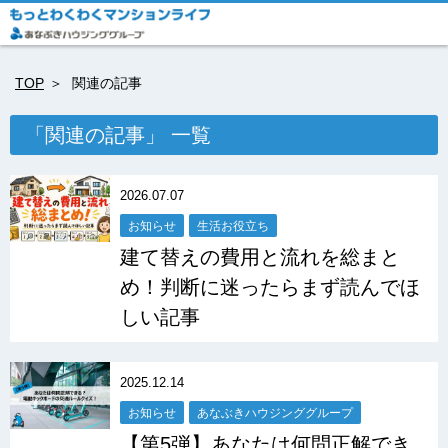
TOP
関連の記事
「関連の記事」 一覧
2026.07.07
お知らせ
生活お役立ち
建て替えの費用と流れを総まと
め！判断に迷ったらまず読んでほ
しい記事
2025.12.14
お知らせ
あなぶきハウジンググループ
【第5弾】あなたは何問正解でき