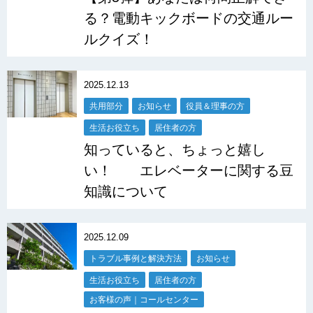
る？電動キックボードの交通ルー
ルクイズ！
2025.12.13
共用部分
お知らせ
役員＆理事の方
生活お役立ち
居住者の方
知っていると、ちょっと嬉し
い！ エレベーターに関する豆
知識について
2025.12.09
トラブル事例と解決方法
お知らせ
生活お役立ち
居住者の方
お客様の声｜コールセンター