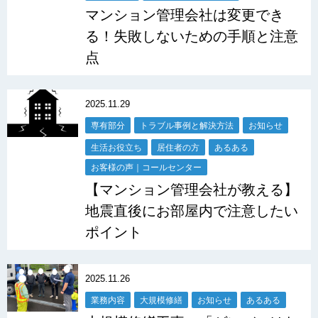
マンション管理会社は変更でき
る！失敗しないための手順と注意
点
2025.11.29
専有部分
トラブル事例と解決方法
お知らせ
生活お役立ち
居住者の方
あるある
お客様の声｜コールセンター
【マンション管理会社が教える】
地震直後にお部屋内で注意したい
ポイント
2025.11.26
業務内容
大規模修繕
お知らせ
あるある