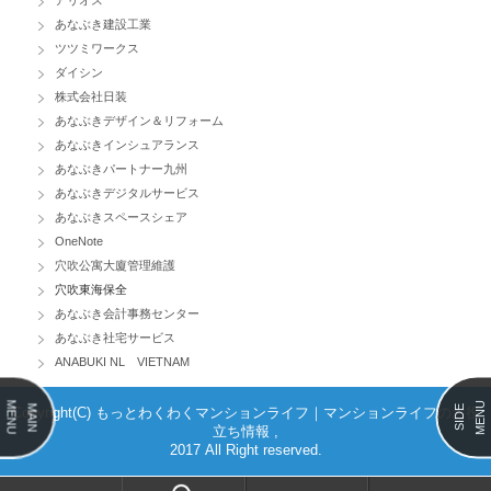
アリオス
あなぶき建設工業
ツツミワークス
ダイシン
株式会社日装
あなぶきデザイン＆リフォーム
あなぶきインシュアランス
あなぶきパートナー九州
あなぶきデジタルサービス
あなぶきスペースシェア
OneNote
穴吹公寓大廈管理維護
穴吹東海保全
あなぶき会計事務センター
あなぶき社宅サービス
ANABUKI NL VIETNAM
MENU
MENU
MAIN
SIDE
Copyright(C) もっとわくわくマンションライフ｜マンションライフのお役
立ち情報 ,
2017 All Right reserved.