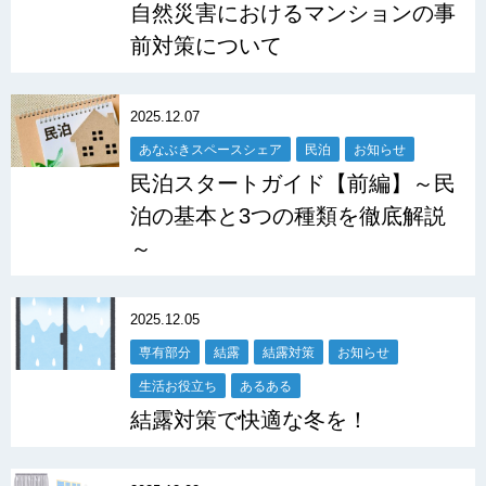
自然災害におけるマンションの事
前対策について
2025.12.07
あなぶきスペースシェア
民泊
お知らせ
民泊スタートガイド【前編】～民
泊の基本と3つの種類を徹底解説
～
2025.12.05
専有部分
結露
結露対策
お知らせ
生活お役立ち
あるある
結露対策で快適な冬を！