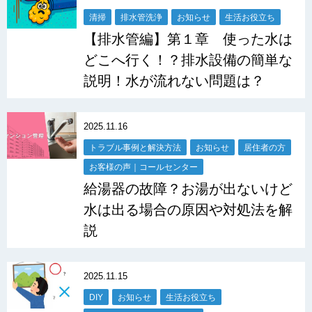
清掃
排水管洗浄
お知らせ
生活お役立ち
【排水管編】第１章 使った水は
どこへ行く！？排水設備の簡単な
説明！水が流れない問題は？
2025.11.16
トラブル事例と解決方法
お知らせ
居住者の方
お客様の声｜コールセンター
給湯器の故障？お湯が出ないけど
水は出る場合の原因や対処法を解
説
2025.11.15
DIY
お知らせ
生活お役立ち