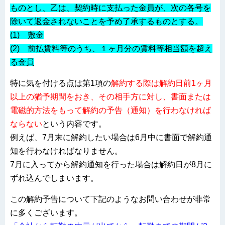
ものとし、乙は、契約時に支払った金員が、次の各号を
除いて返金されないことを予め了承するものとする。
(1) 敷金
(2) 前払賃料等のうち、１ヶ月分の賃料等相当額を超え
る金員
特に気を付ける点は第1項の
解約する際は解約日前1ヶ月
以上の猶予期間をおき、その相手方に対し、書面または
電磁的方法をもって解約の予告（通知）を行わなければ
ならない
という内容です。
例えば、7月末に解約したい場合は6月中に書面で解約通
知を行わなければなりません。
7月に入ってから解約通知を行った場合は解約日が8月に
ずれ込んでしまいます。
この解約予告について下記のようなお問い合わせが非常
に多くございます。