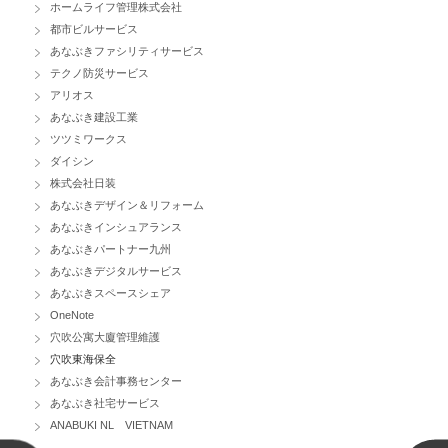
ホームライフ管理株式会社
都市ビルサービス
あなぶきファシリティサービス
テクノ防災サービス
アリオス
あなぶき建設工業
ツツミワークス
ダイシン
株式会社日装
あなぶきデザイン＆リフォーム
あなぶきインシュアランス
あなぶきパートナー九州
あなぶきデジタルサービス
あなぶきスペースシェア
OneNote
穴吹公寓大廈管理維護
穴吹東海保全
あなぶき会計事務センター
あなぶき社宅サービス
ANABUKI NL VIETNAM