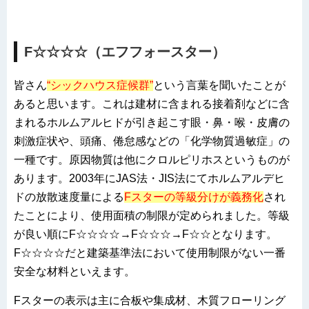
F☆☆☆☆（エフフォースター）
皆さん
“シックハウス症候群”
という言葉を聞いたことが
あると思います。これは建材に含まれる接着剤などに含
まれるホルムアルヒドが引き起こす眼・鼻・喉・皮膚の
刺激症状や、頭痛、倦怠感などの「化学物質過敏症」の
一種です。原因物質は他にクロルピリホスというものが
あります。2003年にJAS法・JIS法にてホルムアルデヒ
ドの放散速度量による
Fスターの等級分けが義務化
され
たことにより、使用面積の制限が定められました。等級
が良い順にF☆☆☆☆→F☆☆☆→F☆☆となります。
F☆☆☆☆だと建築基準法において使用制限がない一番
安全な材料といえます。
Fスターの表示は主に合板や集成材、木質フローリング