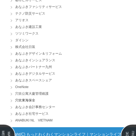
都市ビルサービス
あなぶきファシリティサービス
テクノ防災サービス
アリオス
あなぶき建設工業
ツツミワークス
ダイシン
株式会社日装
あなぶきデザイン＆リフォーム
あなぶきインシュアランス
あなぶきパートナー九州
あなぶきデジタルサービス
あなぶきスペースシェア
OneNote
穴吹公寓大廈管理維護
穴吹東海保全
あなぶき会計事務センター
あなぶき社宅サービス
ANABUKI NL VIETNAM
MENU
MENU
MAIN
SIDE
Copyright(C) もっとわくわくマンションライフ｜マンションライフのお役