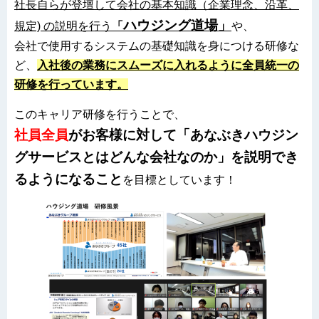
社長自らが登壇して会社の基本知識（企業理念、沿革、
ハウジング
道場」
規定) の説明を行う
「
や、
会社で使用するシステムの基礎知識を身につける研修な
ど、
入社後の業務にスムーズに入れるように全員統一の
研修を行っています。
このキャリア研修を行うことで、
社員全員
がお客様に対して「あなぶきハウジン
グサービスとはどんな会社なのか」を説明でき
るようになること
を目標としています！