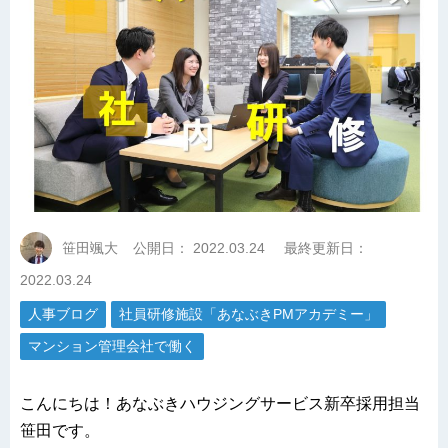
笹田颯大
公開日：
2022.03.24
最終更新日：
2022.03.24
人事ブログ
社員研修施設「あなぶきPMアカデミー」
マンション管理会社で働く
こんにちは！あなぶきハウジングサービス新卒採用担当
笹田です。