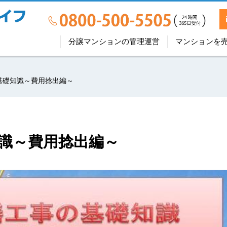
分譲マンションの管理運営
マンションを
基礎知識～費用捻出編～
識～費用捻出編～