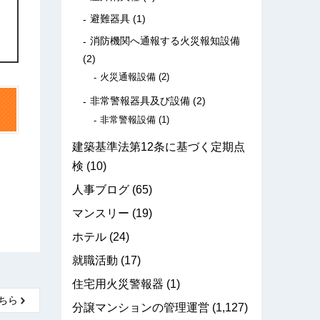
避難器具
(1)
消防機関へ通報する火災報知設備
(2)
火災通報設備
(2)
非常警報器具及び設備
(2)
非常警報設備
(1)
建築基準法第12条に基づく定期点
検
(10)
人事ブログ
(65)
マンスリー
(19)
ホテル
(24)
就職活動
(17)
住宅用火災警報器
(1)
ちら
分譲マンションの管理運営
(1,127)