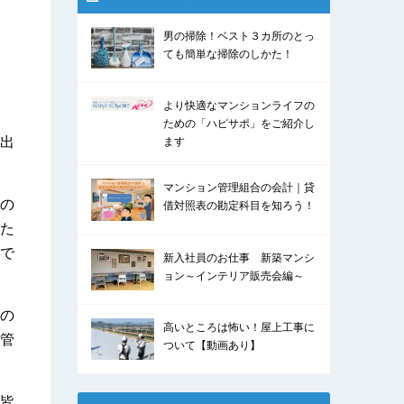
男の掃除！ベスト３カ所のとっ
ても簡単な掃除のしかた！
より快適なマンションライフの
ための「ハピサポ」をご紹介し
出
ます
マンション管理組合の会計｜貸
の
借対照表の勘定科目を知ろう！
た
で
新入社員のお仕事 新築マンシ
ョン～インテリア販売会編～
の
高いところは怖い！屋上工事に
管
ついて【動画あり】
皆