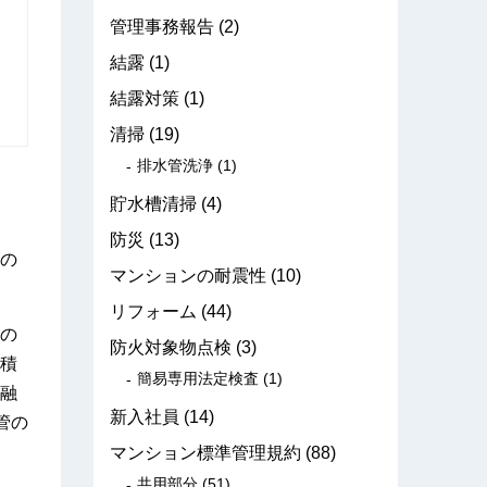
管理事務報告
(2)
結露
(1)
結露対策
(1)
清掃
(19)
排水管洗浄
(1)
貯水槽清掃
(4)
防災
(13)
の
マンションの耐震性
(10)
リフォーム
(44)
の
防火対象物点検
(3)
積
簡易専用法定検査
(1)
融
新入社員
(14)
管の
マンション標準管理規約
(88)
共用部分
(51)