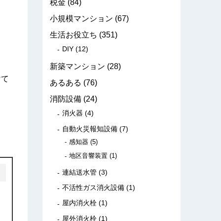
税金
(84)
小規模マンション
(67)
生活お役立ち
(351)
DIY
(12)
新築マンション
(28)
けて
あるある
(76)
消防設備
(24)
消火器
(4)
自動火災報知設備
(7)
感知器
(5)
地区音響装置
(1)
連結送水管
(3)
不活性ガス消火設備
(1)
屋内消火栓
(1)
屋外消火栓
(1)