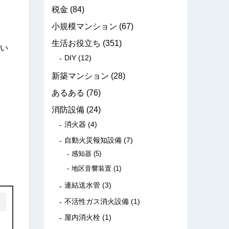
税金
(84)
小規模マンション
(67)
生活お役立ち
(351)
い
DIY
(12)
新築マンション
(28)
あるある
(76)
消防設備
(24)
消火器
(4)
自動火災報知設備
(7)
感知器
(5)
地区音響装置
(1)
連結送水管
(3)
不活性ガス消火設備
(1)
屋内消火栓
(1)