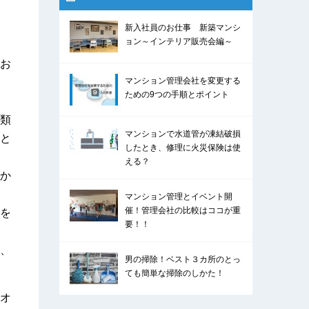
新入社員のお仕事 新築マンシ
ョン～インテリア販売会編～
お
マンション管理会社を変更する
ための9つの手順とポイント
類
マンションで水道管が凍結破損
と
したとき、修理に火災保険は使
える？
か
マンション管理とイベント開
催！管理会社の比較はココが重
を
要！！
、
男の掃除！ベスト３カ所のとっ
ても簡単な掃除のしかた！
オ