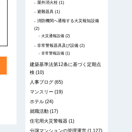
屋外消火栓
(1)
に
避難器具
(1)
消防機関へ通報する火災報知設備
(2)
火災通報設備
(2)
非常警報器具及び設備
(2)
非常警報設備
(1)
建築基準法第12条に基づく定期点
検
(10)
人事ブログ
(65)
マンスリー
(19)
ホテル
(24)
就職活動
(17)
住宅用火災警報器
(1)
分譲マンションの管理運営
(1,127)