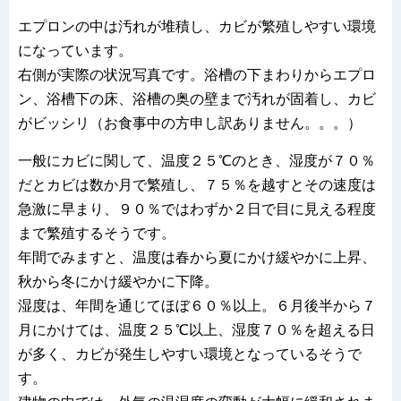
エプロンの中は汚れが堆積し、カビが繁殖しやすい環境
になっています。
右側が実際の状況写真です。浴槽の下まわりからエプロ
ン、浴槽下の床、浴槽の奥の壁まで汚れが固着し、カビ
がビッシリ（お食事中の方申し訳ありません。。。）
一般にカビに関して、温度２５℃のとき、湿度が７０％
だとカビは数か月で繁殖し、７５％を越すとその速度は
急激に早まり、９０％ではわずか２日で目に見える程度
まで繁殖するそうです。
年間でみますと、温度は春から夏にかけ緩やかに上昇、
秋から冬にかけ緩やかに下降。
湿度は、年間を通じてほぼ６０％以上。６月後半から７
月にかけては、温度２５℃以上、湿度７０％を超える日
が多く、カビが発生しやすい環境となっているそうで
す。