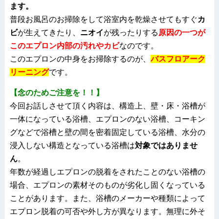
ます。
普段お風呂のお掃除をして浴室内を乾燥させてもすぐ
カ
ビ
が生えてきたり、
ニオイ
が残ったりする
原因の一つが
このエプロン内部の汚れやカビ
なのです。
このエプロンの中身をお掃除するのが、
バスフロアーク
リーニング
です。
【念のためご注意を！！】
今回お話しさせて頂く内容は、構造上、壁・床・浴槽が
一体になっている浴槽、エプロンのない浴槽、コーキン
グなどで浴槽と壁の間を密着固定している浴槽、水分の
浸入しない構造となっている浴槽は
対象ではありませ
ん
。
年数が経過しエプロンの脱着をされたことのない浴槽の
場合、エプロンの素材そのものが劣化し固くなっている
ことがあります。また、浴槽のメーカーや種類によって
エプロン脱着の可否や外し方が異なります。無理に外そ