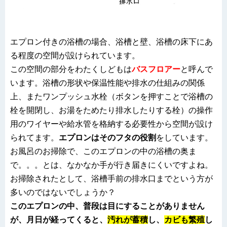
エプロン付きの浴槽の場合、浴槽と壁、浴槽の床下にあ
る程度の空間が設けられています。
この空間の部分をわたくしどもは
バスフロアー
と呼んで
います。浴槽の形状や保温性能や排水の仕組みの関係
上、またワンプッシュ水栓（ボタンを押すことで浴槽の
栓を開閉し、お湯をためたり排水したりする栓）の操作
用のワイヤーや給水管を格納する必要性から空間が設け
られてます。
エプロンはそのフタの役割
をしています。
お風呂のお掃除で、このエプロンの中の浴槽の奥ま
で。。。とは、なかなか手が行き届きにくいですよね。
お掃除されたとして、浴槽手前の排水口までという方が
多いのではないでしょうか？
このエプロンの中、普段は目にすることがありません
が、月日が経ってくると、
汚れが蓄積
し、
カビも繁殖
し