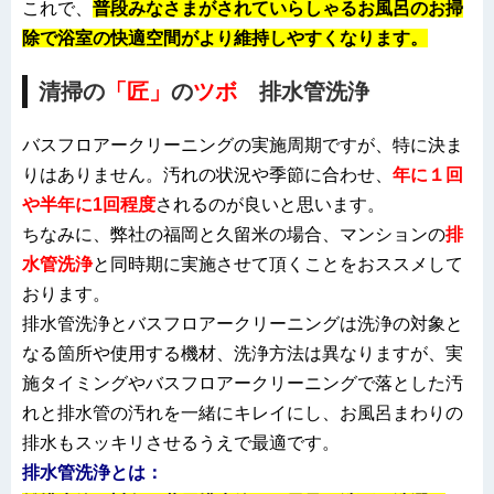
これで、
普段みなさまがされていらしゃるお風呂
のお掃
除で浴室の快適空間がより維持しやすくなります。
清掃の
「匠」
の
ツボ
排水管洗浄
バスフロアークリーニングの実施周期ですが、特に決ま
りはありません。汚れの状況や季節に合わせ、
年に１回
や半年に1回程度
されるのが良いと思います。
ちなみに、弊社の福岡と久留米の場合、マンションの
排
水管洗浄
と同時期に実施させて頂くことをおススメして
おります。
排水管洗浄とバスフロアークリーニングは洗浄の対象と
なる箇所や使用する機材、洗浄方法は異なりますが、実
施タイミングやバスフロアークリーニングで落とした汚
れと排水管の汚れを一緒にキレイにし、お風呂まわりの
排水もスッキリさせるうえで最適です。
排水管洗浄とは：