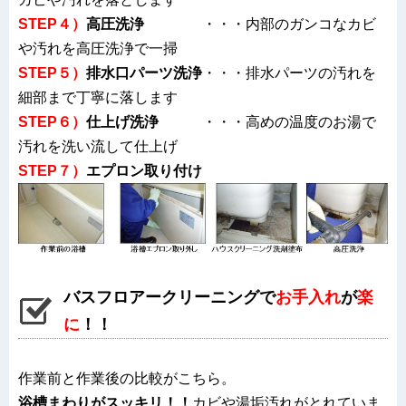
STEP４）
高圧洗浄
・・・内部のガンコなカビ
や汚れを高圧洗浄で一掃
STEP５）
排水口パーツ洗浄
・・・排水パーツの汚れを
細部まで丁寧に落します
STEP６）
仕上げ洗浄
・・・高めの温度のお湯で
汚れを洗い流して仕上げ
STEP
７
）
エプロン取り付け
バスフロアークリーニングで
お手入れ
が
楽
に
！！
作業前と作業後の比較がこちら。
浴槽まわりがスッキリ！！
カビや湯垢汚れがとれていま