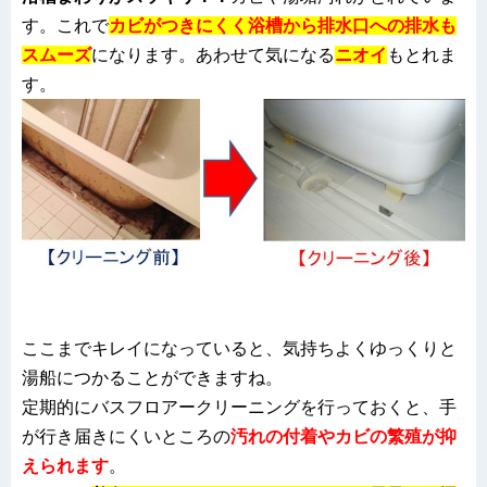
す。これで
カビがつきにくく
浴槽から排水口への排水も
スムーズ
になります。あわせて気になる
ニオイ
もとれま
す。
ここまでキレイになっていると、気持ちよくゆっくりと
湯船につかることができますね。
定期的にバスフロアークリーニングを行っておくと、手
が行き届きにくいところの
汚れ
の付着やカビの繁殖が抑
えられます
。