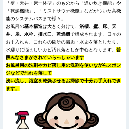
「壁・天井・床一体型」のものから「追い炊き機能」や
「乾燥機能」、「ミストサウナ機能」などがついた高機
能のシステムバスまで様々。
お風呂の
基本構造
は大きく分けて、
浴槽、壁、床、天
井、扉、水栓、排水口、乾燥機
で構成されます。日々の
お手入れも、これらの箇所の湯垢・水垢を落としたり、
水廻りに悩ましいカビ汚れ落としが中心となります。
普
段みなさまがされていらっしゃいます
お風呂用の洗剤やカビ落し用の洗剤を使いながらスポン
ジなどで汚れを落して
洗い流し、
浴室を
乾燥させるお掃除で十分お手入れでき
ます。