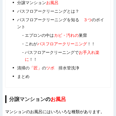
分譲マンション
お風呂
バスフロアークリーニングとは？
バスフロアークリーニングを知る
３つ
のポイ
ント
エプロンの中は
カビ・汚れの
巣窟
これが
バスフロアークリーニング
！！
バスフロアークリーニングで
お手入れ
楽
に
！！
清掃の
「匠」
の
ツボ
排水管洗浄
まとめ
分譲マンション
の
お風呂
マンションのお風呂にはいろいろな種類があります。