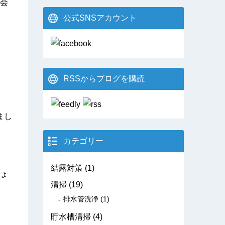
会
公式SNSアカウント
RSSからブログを購読
まし
カテゴリー
結露対策
(1)
ょ
清掃
(19)
排水管洗浄
(1)
貯水槽清掃
(4)