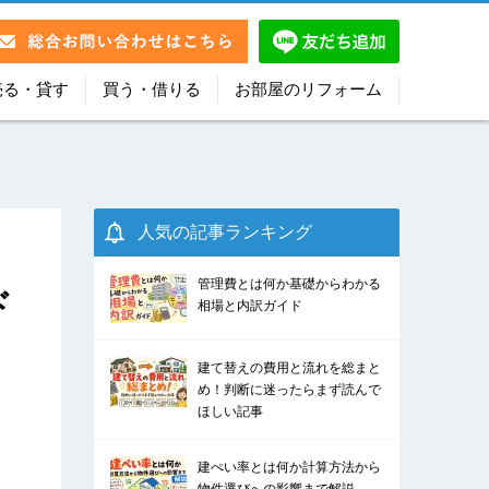
売る・貸す
買う・借りる
お部屋のリフォーム
人気の記事ランキング
管理費とは何か基礎からわかる
ド
相場と内訳ガイド
建て替えの費用と流れを総まと
め！判断に迷ったらまず読んで
ほしい記事
建ぺい率とは何か計算方法から