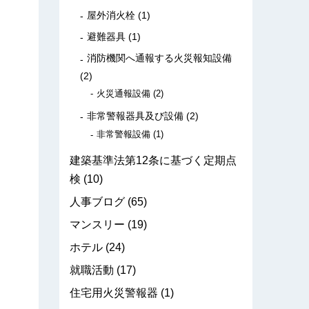
屋外消火栓
(1)
避難器具
(1)
消防機関へ通報する火災報知設備
(2)
火災通報設備
(2)
非常警報器具及び設備
(2)
非常警報設備
(1)
建築基準法第12条に基づく定期点
検
(10)
人事ブログ
(65)
マンスリー
(19)
ホテル
(24)
就職活動
(17)
住宅用火災警報器
(1)