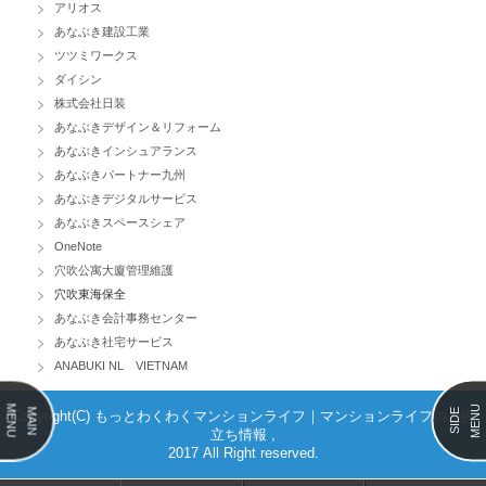
アリオス
あなぶき建設工業
ツツミワークス
ダイシン
株式会社日装
あなぶきデザイン＆リフォーム
あなぶきインシュアランス
あなぶきパートナー九州
あなぶきデジタルサービス
あなぶきスペースシェア
OneNote
穴吹公寓大廈管理維護
穴吹東海保全
あなぶき会計事務センター
あなぶき社宅サービス
ANABUKI NL VIETNAM
MENU
MENU
MAIN
SIDE
Copyright(C) もっとわくわくマンションライフ｜マンションライフのお役
立ち情報 ,
2017 All Right reserved.