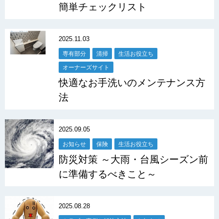
簡単チェックリスト
2025.11.03
専有部分
清掃
生活お役立ち
オーナーズサイト
快適なお手洗いのメンテナンス方
法
2025.09.05
お知らせ
保険
生活お役立ち
防災対策 ～大雨・台風シーズン前
に準備するべきこと～
2025.08.28