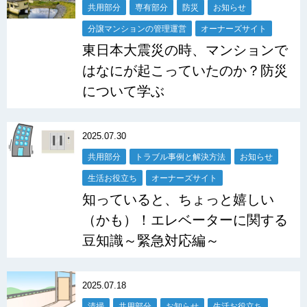
共用部分
専有部分
防災
お知らせ
分譲マンションの管理運営
オーナーズサイト
東日本大震災の時、マンションで
はなにが起こっていたのか？防災
について学ぶ
2025.07.30
共用部分
トラブル事例と解決方法
お知らせ
生活お役立ち
オーナーズサイト
知っていると、ちょっと嬉しい
（かも）！エレベーターに関する
豆知識～緊急対応編～
2025.07.18
清掃
共用部分
お知らせ
生活お役立ち