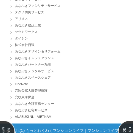
あなぶきファシリティサービス
テクノ防災サービス
アリオス
あなぶき建設工業
ツツミワークス
ダイシン
株式会社日装
あなぶきデザイン＆リフォーム
あなぶきインシュアランス
あなぶきパートナー九州
あなぶきデジタルサービス
あなぶきスペースシェア
OneNote
穴吹公寓大廈管理維護
穴吹東海保全
あなぶき会計事務センター
あなぶき社宅サービス
ANABUKI NL VIETNAM
MENU
MENU
MAIN
SIDE
Copyright(C) もっとわくわくマンションライフ｜マンションライフのお役