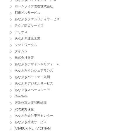
ホームライフ管理株式会社
都市ビルサービス
あなぶきファシリティサービス
テクノ防災サービス
アリオス
あなぶき建設工業
ツツミワークス
ダイシン
株式会社日装
あなぶきデザイン＆リフォーム
あなぶきインシュアランス
あなぶきパートナー九州
あなぶきデジタルサービス
あなぶきスペースシェア
OneNote
穴吹公寓大廈管理維護
穴吹東海保全
あなぶき会計事務センター
あなぶき社宅サービス
ANABUKI NL VIETNAM