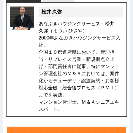
松井 久弥
あなぶきハウジングサービス：松井
久弥（まつい ひさや）
2000年あなぶきハウジングサービス入
社。
全国１０都道府県において、管理担
当・リプレイス営業・新規拠点立上
げ・部門責任者に従事。特にマンショ
ン管理会社のＭ＆Ａにおいては、案件
化からデューデリ・譲渡契約・お客様
対応全般・統合後プロセス（ＰＭＩ）
までを実践。
マンション管理士、Ｍ＆Ａシニアエキ
スパート。