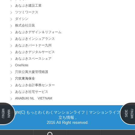
あなぶき建設工業
ツツミワークス
ダイシン
株式会社日装
あなぶきデザイン＆リフォーム
あなぶきインシュアランス
あなぶきパートナー九州
あなぶきデジタルサービス
あなぶきスペースシェア
OneNote
穴吹公寓大廈管理維護
穴吹東海保全
あなぶき会計事務センター
あなぶき社宅サービス
ANABUKI NL VIETNAM
MENU
MENU
MAIN
SIDE
Copyright(C) もっとわくわくマンションライフ｜マンションライフのお役
立ち情報 ,
2016 All Right reserved.