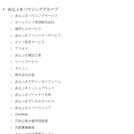
あなぶきハウジンググループ
あなぶきハウジングサービス
ホームライフ管理株式会社
都市ビルサービス
あなぶきファシリティサービス
テクノ防災サービス
アリオス
あなぶき建設工業
ツツミワークス
ダイシン
株式会社日装
あなぶきデザイン＆リフォーム
あなぶきインシュアランス
あなぶきパートナー九州
あなぶきデジタルサービス
あなぶきスペースシェア
OneNote
穴吹公寓大廈管理維護
穴吹東海保全
あなぶき会計事務センター