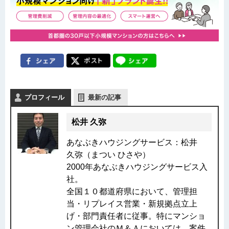
プロフィール
最新の記事
松井 久弥
あなぶきハウジングサービス：松井
久弥（まつい ひさや）
2000年あなぶきハウジングサービス入
社。
全国１０都道府県において、管理担
当・リプレイス営業・新規拠点立上
げ・部門責任者に従事。特にマンショ
ン管理会社のＭ＆Ａにおいては、案件