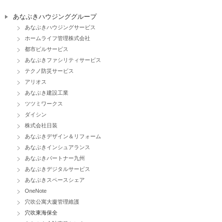
あなぶきハウジンググループ
あなぶきハウジングサービス
ホームライフ管理株式会社
都市ビルサービス
あなぶきファシリティサービス
テクノ防災サービス
アリオス
あなぶき建設工業
ツツミワークス
ダイシン
株式会社日装
あなぶきデザイン＆リフォーム
あなぶきインシュアランス
あなぶきパートナー九州
あなぶきデジタルサービス
あなぶきスペースシェア
OneNote
穴吹公寓大廈管理維護
穴吹東海保全