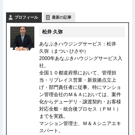
プロフィール
最新の記事
松井 久弥
あなぶきハウジングサービス：松井
久弥（まつい ひさや）
2000年あなぶきハウジングサービス入
社。
全国１０都道府県において、管理担
当・リプレイス営業・新規拠点立上
げ・部門責任者に従事。特にマンショ
ン管理会社のＭ＆Ａにおいては、案件
化からデューデリ・譲渡契約・お客様
対応全般・統合後プロセス（ＰＭＩ）
までを実践。
マンション管理士、Ｍ＆Ａシニアエキ
スパート。