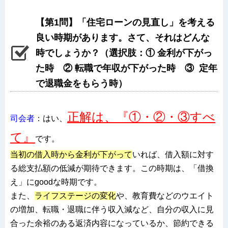
【第1問】「住宅ローンの見直し」を考える
良い時期があります。さて、それはどんな
時でしょうか？（選択肢：① 金利が下がっ
た時 ② 転職で年収が下がった時 ③ 定年
で退職金をもらう時）
正解は、『①・②・③すべ
司会者
：はい、
て』
です。
当初の借入時から金利が下がって
いれば、借入額に対す
る総支払額の低減が期待できます。この時期は、「借換
え」にgoodな時期です。
また、
ライフステージの変化
や、教育費などのウエイト
の増加、転職・退職に伴う収入減など、自分の収入に見
合った余裕のある返済内容になっているか、節約できる