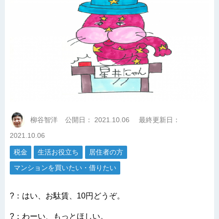
柳谷智洋
公開日：
2021.10.06
最終更新日：
2021.10.06
税金
生活お役立ち
居住者の方
マンションを買いたい・借りたい
?：はい、お駄賃、10円どうぞ。
?：わーい、もっとほしい。