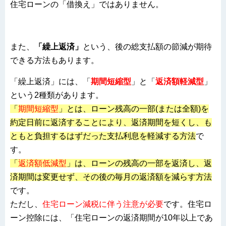
住宅ローンの「借換え」ではありません。
また、
「
繰上返済
」
という、後の総支払額の節減が期待
できる方法もあります。
「繰上返済」
には
、「
期間短縮型
」と「
返済額軽減型
」
という2種類があります
。
「
期間短縮型
」とは、ローン残高の一部(または全額)を
約定日前に返済することにより、返済期間を短くし、も
ともと負担するはずだった支払利息を軽減する方法
で
す。
「
返済額低減型
」は、ローンの残高の一部を返済し、返
済期間は変更せず、その後の毎月の返済額を減らす方法
です。
ただし、
住宅ローン減税に伴う注意が必要
です。住宅ロ
ーン控除には、「住宅ローンの返済期間が10年以上であ