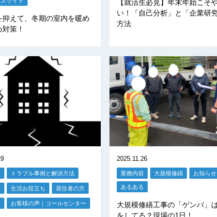
ーズサイト
【就活生必見】年末年始こそ
い！「自己分析」と「企業研
を抑えて、冬期の室内を暖め
方法
め対策！
29
2025.11.26
分
トラブル事例と解決方法
業務内容
大規模修繕
お知らせ
あるある
せ
生活お役立ち
居住者の方
る
お客様の声｜コールセンター
大規模修繕工事の「ゲンバ」
をしてる？現場の1日！