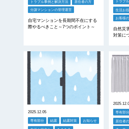
トラブ
トラブル事例と解決方法
居住者の方
分譲マンションの管理運営
生活お
お客様
自宅マンションを長期間不在にする
際やるべきこと～7つのポイント～
自然災
対策に
2025.12.
2025.12.05
専有部
専有部分
結露
結露対策
お知らせ
居住者