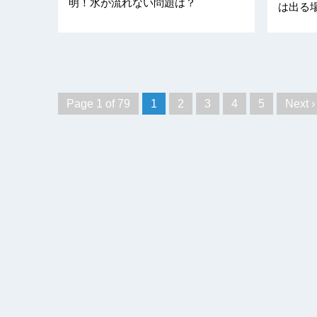
明！水が流れない問題は？
は出る
Page 1 of 79
1
2
3
4
5
Next ›