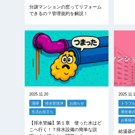
分譲マンションの窓ってリフォーム
できるの？管理規約を解説！
2025.11.20
2025.11.
清掃
排水管洗浄
お知らせ
トラブ
生活お役立ち
居住者
お客様
【排水管編】第１章 使った水はど
こへ行く！？排水設備の簡単な説
給湯器