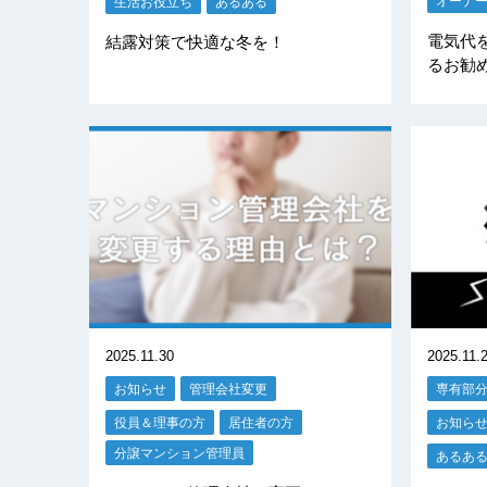
オーナ
生活お役立ち
あるある
電気代
結露対策で快適な冬を！
るお勧
2025.11.30
2025.11.
お知らせ
管理会社変更
専有部
役員＆理事の方
居住者の方
お知ら
分譲マンション管理員
あるあ