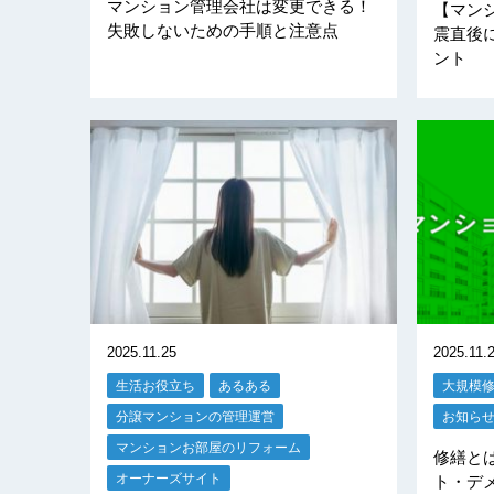
マンション管理会社は変更できる！
【マン
失敗しないための手順と注意点
震直後
ント
2025.11.25
2025.11.
生活お役立ち
あるある
大規模
分譲マンションの管理運営
お知ら
マンションお部屋のリフォーム
修繕と
オーナーズサイト
ト・デ