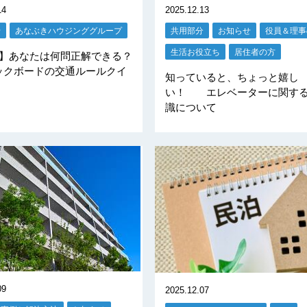
14
2025.12.13
せ
あなぶきハウジンググループ
共用部分
お知らせ
役員＆理事
生活お役立ち
居住者の方
弾】あなたは何問正解できる？
ックボードの交通ルールクイ
知っていると、ちょっと嬉し
い！ エレベーターに関す
識について
09
2025.12.07