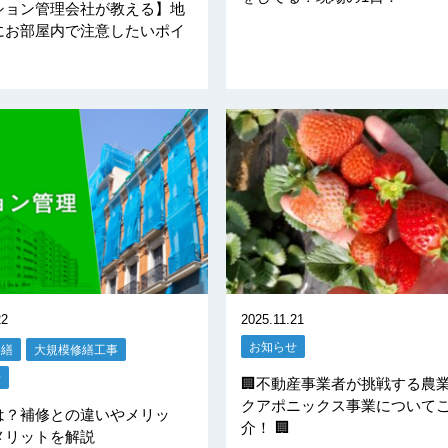
ション管理会社が教える】地
にお部屋内で注意したいポイ
22
2025.11.21
お知らせ
修繕
大規模修繕工事
せ
🏢不動産事業者が挑戦する農業
クアポニックス事業について
は？補修との違いやメリッ
介！ 🏢
メリットを解説