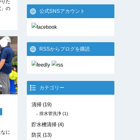
やりた
究」の
公式SNSアカウント
RSSからブログを購読
カテゴリー
清掃
(19)
排水管洗浄
(1)
貯水槽清掃
(4)
はなに
防災
(13)