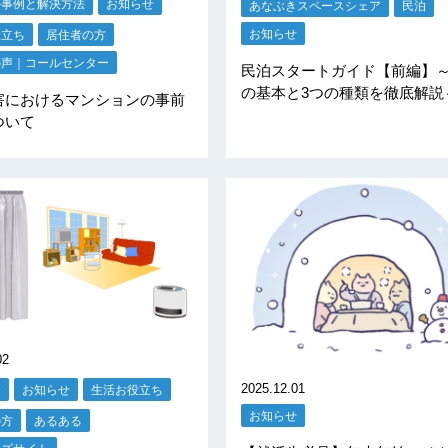
ル事例と解決方法
お知らせ
あなぶきスペースシェア
民泊
お知らせ
役立ち
居住者の方
の声｜コールセンター
民泊スタートガイド【前編】
の基本と3つの種類を徹底解説
害におけるマンションの事前
ついて
02
2025.12.01
分
お知らせ
生活お役立ち
お知らせ
の方
あるある