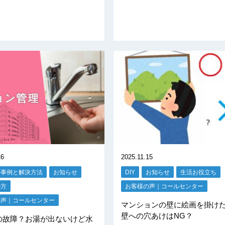
16
2025.11.15
ル事例と解決方法
お知らせ
DIY
お知らせ
生活お役立ち
の方
お客様の声｜コールセンター
の声｜コールセンター
マンションの壁に絵画を掛け
壁への穴あけはNG？
の故障？お湯が出ないけど水