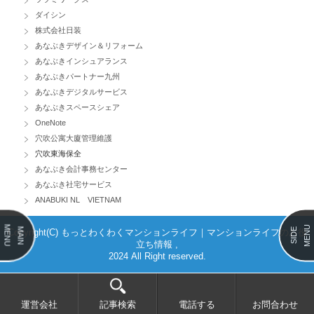
ダイシン
株式会社日装
あなぶきデザイン＆リフォーム
あなぶきインシュアランス
あなぶきパートナー九州
あなぶきデジタルサービス
あなぶきスペースシェア
OneNote
穴吹公寓大廈管理維護
穴吹東海保全
あなぶき会計事務センター
あなぶき社宅サービス
ANABUKI NL VIETNAM
MENU
MENU
MAIN
SIDE
Copyright(C) もっとわくわくマンションライフ｜マンションライフのお役
立ち情報 ,
2024 All Right reserved.
運営会社
記事検索
電話する
お問合わせ