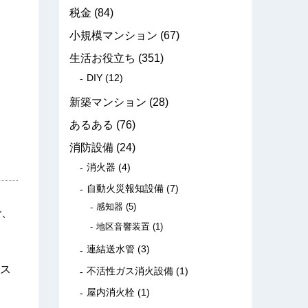
税金
(84)
小規模マンション
(67)
生活お役立ち
(351)
DIY
(12)
新築マンション
(28)
あるある
(76)
消防設備
(24)
消火器
(4)
自動火災報知設備
(7)
感知器
(5)
で、
地区音響装置
(1)
連結送水管
(3)
ス
不活性ガス消火設備
(1)
屋内消火栓
(1)