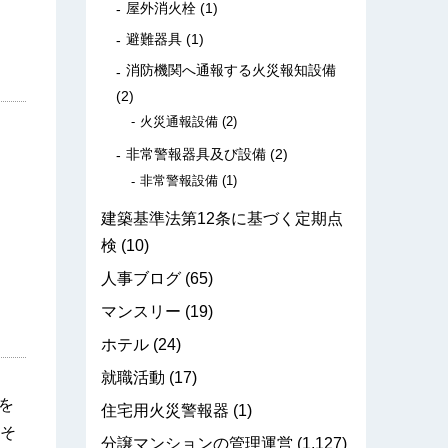
屋外消火栓
(1)
避難器具
(1)
消防機関へ通報する火災報知設備
(2)
火災通報設備
(2)
非常警報器具及び設備
(2)
非常警報設備
(1)
建築基準法第12条に基づく定期点
検
(10)
人事ブログ
(65)
マンスリー
(19)
ホテル
(24)
就職活動
(17)
を
住宅用火災警報器
(1)
そ
分譲マンションの管理運営
(1,127)