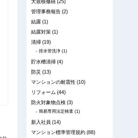
大規模修繕
(25)
管理事務報告
(2)
結露
(1)
結露対策
(1)
清掃
(19)
排水管洗浄
(1)
貯水槽清掃
(4)
防災
(13)
マンションの耐震性
(10)
リフォーム
(44)
防火対象物点検
(3)
簡易専用法定検査
(1)
新入社員
(14)
マンション標準管理規約
(88)