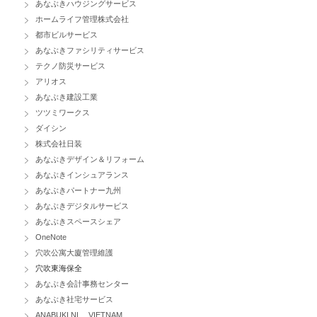
あなぶきハウジングサービス
ホームライフ管理株式会社
都市ビルサービス
あなぶきファシリティサービス
テクノ防災サービス
アリオス
あなぶき建設工業
ツツミワークス
ダイシン
株式会社日装
あなぶきデザイン＆リフォーム
あなぶきインシュアランス
あなぶきパートナー九州
あなぶきデジタルサービス
あなぶきスペースシェア
OneNote
穴吹公寓大廈管理維護
穴吹東海保全
あなぶき会計事務センター
あなぶき社宅サービス
ANABUKI NL VIETNAM