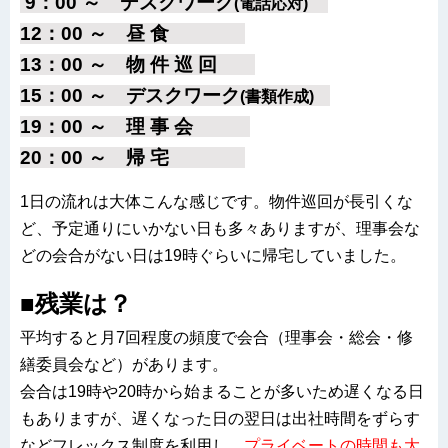
9：00 ～ デスクワーク
(電話応対)
12：00 ～ 昼 食
13：00 ～ 物 件 巡 回
15：00 ～ デスクワーク
(書類作成)
19：00 ～ 理 事 会
20：00 ～ 帰 宅
1日の流れは大体こんな感じです。物件巡回が長引くな
ど、予定通りにいかない日も多々ありますが、理事会な
どの会合がない日は19時ぐらいに帰宅していました。
■残業は？
平均すると月7回程度の頻度で会合（理事会・総会・修
繕委員会など）があります。
会合は19時や20時から始まることが多いため遅くなる日
もありますが、遅くなった日の翌日は出社時間をずらす
などフレックス制度を利用し
、プライベートの時間も大