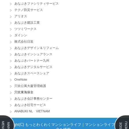
あなぶきファシリティサービス
テクノ防災サービス
アリオス
あなぶき建設工業
ツツミワークス
ダイシン
株式会社日装
あなぶきデザイン＆リフォーム
あなぶきインシュアランス
あなぶきパートナー九州
あなぶきデジタルサービス
あなぶきスペースシェア
OneNote
穴吹公寓大廈管理維護
穴吹東海保全
あなぶき会計事務センター
あなぶき社宅サービス
ANABUKI NL VIETNAM
MENU
MENU
MAIN
SIDE
Copyright(C) もっとわくわくマンションライフ｜マンションライフのお役