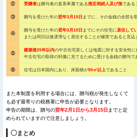
②
受贈者
は贈与者の直系卑属である
推定相続人及び孫
である
③
贈与を受けた年の
翌年3月15日
までに、その金銭の全部を
贈与を受けた年の
翌年3月15日
までにその住宅に
居住し
て
④
または同日以後遅滞なく居住することが確実であると見込
建築後25年以内
の中古住宅若しくは地震に対する安全性に
⑤
中古住宅の取得の対価に充てるために受ける金銭の贈与で
⑥
住宅は日本国内にあり、床面積が
50㎡以上
であること
また本制度を利用する場合には、贈与税が発生しなくて
も必ず最寄りの税務署に申告が必要となります。
申告の期限は、贈与の
翌年2月1日から3月15日
までと定
められていますので注意しましょう。
◯まとめ