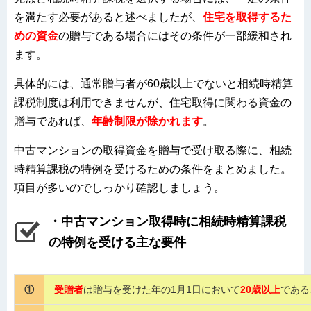
を満たす必要があると述べましたが、
住宅を取得するた
めの資金
の贈与である場合にはその条件が一部緩和され
ます。
具体的には、通常贈与者が60歳以上でないと相続時精算
課税制度は利用できませんが、住宅取得に関わる資金の
贈与であれば、
年齢制限が除かれます
。
中古マンションの取得資金を贈与で受け取る際に、相続
時精算課税の特例を受けるための条件をまとめました。
項目が多いのでしっかり確認しましょう。
・中古マンション取得時に相続時精算課税
の特例を受ける主な要件
①
受贈者
は贈与を受けた年の1月1日において
20歳以上
である