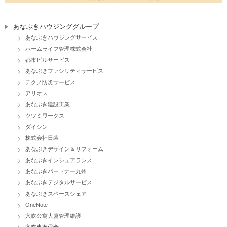
あなぶきハウジンググループ
あなぶきハウジングサービス
ホームライフ管理株式会社
都市ビルサービス
あなぶきファシリティサービス
テクノ防災サービス
アリオス
あなぶき建設工業
ツツミワークス
ダイシン
株式会社日装
あなぶきデザイン＆リフォーム
あなぶきインシュアランス
あなぶきパートナー九州
あなぶきデジタルサービス
あなぶきスペースシェア
OneNote
穴吹公寓大廈管理維護
穴吹東海保全