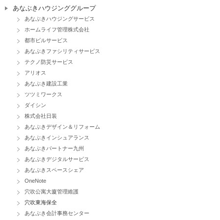
あなぶきハウジンググループ
あなぶきハウジングサービス
ホームライフ管理株式会社
都市ビルサービス
あなぶきファシリティサービス
テクノ防災サービス
アリオス
あなぶき建設工業
ツツミワークス
ダイシン
株式会社日装
あなぶきデザイン＆リフォーム
あなぶきインシュアランス
あなぶきパートナー九州
あなぶきデジタルサービス
あなぶきスペースシェア
OneNote
穴吹公寓大廈管理維護
穴吹東海保全
あなぶき会計事務センター