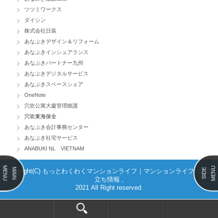
ツツミワークス
ダイシン
株式会社日装
あなぶきデザイン＆リフォーム
あなぶきインシュアランス
あなぶきパートナー九州
あなぶきデジタルサービス
あなぶきスペースシェア
OneNote
穴吹公寓大廈管理維護
穴吹東海保全
あなぶき会計事務センター
あなぶき社宅サービス
ANABUKI NL VIETNAM
MENU
MENU
MAIN
SIDE
Copyright(C) もっとわくわくマンションライフ｜マンションライフのお役
立ち情報 ,
2021 All Right reserved.