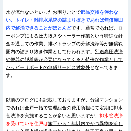
水が流れないといったお困りごとで
部品交換を伴わな
い、トイレ・雑排水系統の詰まり抜きであれば無償範囲
内で解消できることがほとんど
です。通常であれば、ロ
ーポンプによる圧力抜きやトーラー作業という特殊な針
金を通しての作業、排水トラップの分解洗浄等が無償範
囲内の詰まり抜き作業として行われます。
別途高圧洗浄
や便器の脱着等が必要になってくると特殊な作業として
ハッピーサポートの無償サービス対象外
となってきま
す。
以前のブログにも記載しておりますが、分譲マンション
であれば全戸一括で管理組合の費用負担にて定期に排水
菅洗浄を実施することが多いと思いますが、
排水管洗浄
を受けている住戸は
施工から１年以内でかつ異物を流し