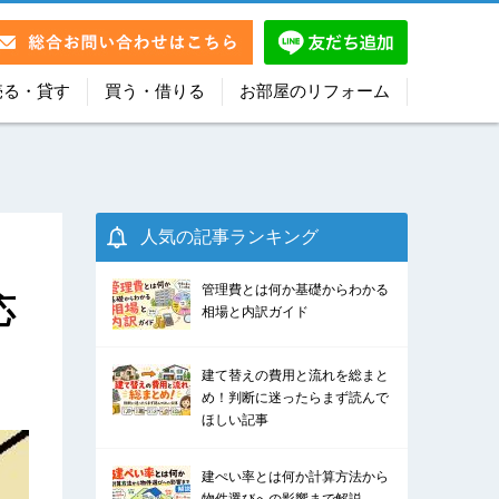
売る・貸す
買う・借りる
お部屋のリフォーム
人気の記事ランキング
管理費とは何か基礎からわかる
応
相場と内訳ガイド
建て替えの費用と流れを総まと
め！判断に迷ったらまず読んで
ほしい記事
建ぺい率とは何か計算方法から