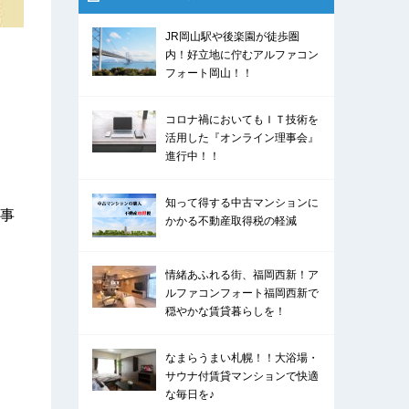
JR岡山駅や後楽園が徒歩圏
内！好立地に佇むアルファコン
フォート岡山！！
コロナ禍においてもＩＴ技術を
活用した『オンライン理事会』
進行中！！
知って得する中古マンションに
事
かかる不動産取得税の軽減
情緒あふれる街、福岡西新！ア
ルファコンフォート福岡西新で
穏やかな賃貸暮らしを！
なまらうまい札幌！！大浴場・
サウナ付賃貸マンションで快適
な毎日を♪