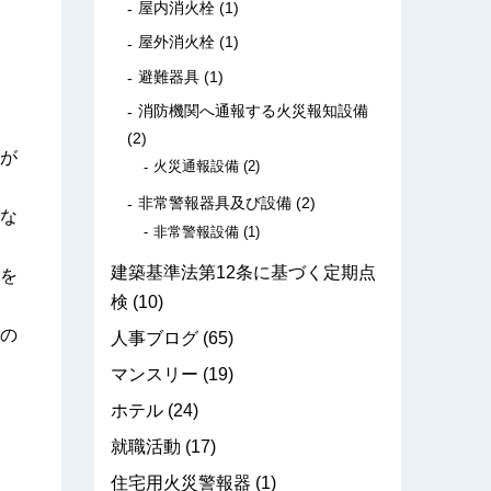
屋内消火栓
(1)
屋外消火栓
(1)
避難器具
(1)
消防機関へ通報する火災報知設備
(2)
が
火災通報設備
(2)
非常警報器具及び設備
(2)
な
非常警報設備
(1)
建築基準法第12条に基づく定期点
を
検
(10)
の
人事ブログ
(65)
マンスリー
(19)
ホテル
(24)
就職活動
(17)
住宅用火災警報器
(1)