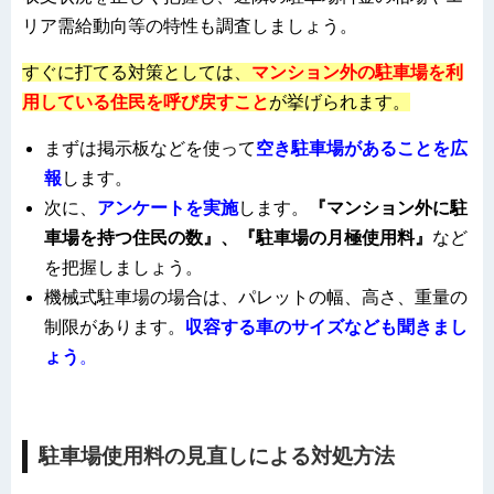
リア需給動向等の特性も調査しましょう。
すぐに打てる対策としては、
マンション外の駐車場を利
用している住民を呼び戻すこと
が挙げられます。
まずは掲示板などを使って
空き駐車場があることを
広
報
します
。
次に、
アンケートを実施
します
。
『
マンション外に駐
車場を持つ住民の数』、『駐車場の月極使用料』
など
を把握しましょう。
機械式駐車場の場合は、パレットの幅、高さ、重量の
制限があります。
収容する車のサイズなども聞きまし
ょう
。
駐車場使用料の見直しによる対処方法