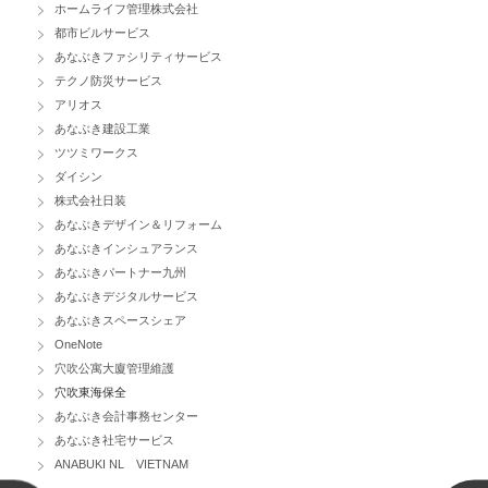
ホームライフ管理株式会社
都市ビルサービス
あなぶきファシリティサービス
テクノ防災サービス
アリオス
あなぶき建設工業
ツツミワークス
ダイシン
株式会社日装
あなぶきデザイン＆リフォーム
あなぶきインシュアランス
あなぶきパートナー九州
あなぶきデジタルサービス
あなぶきスペースシェア
OneNote
穴吹公寓大廈管理維護
穴吹東海保全
あなぶき会計事務センター
あなぶき社宅サービス
ANABUKI NL VIETNAM