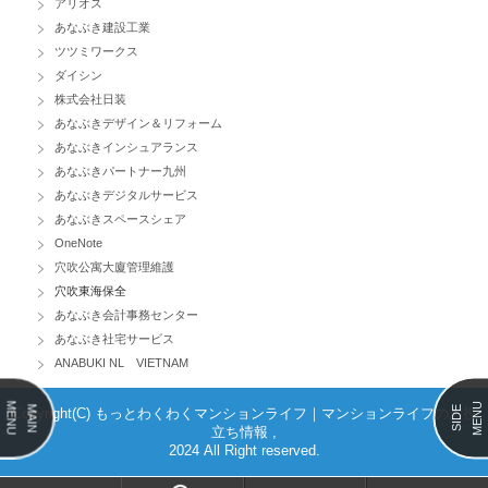
アリオス
あなぶき建設工業
ツツミワークス
ダイシン
株式会社日装
あなぶきデザイン＆リフォーム
あなぶきインシュアランス
あなぶきパートナー九州
あなぶきデジタルサービス
あなぶきスペースシェア
OneNote
穴吹公寓大廈管理維護
穴吹東海保全
あなぶき会計事務センター
あなぶき社宅サービス
ANABUKI NL VIETNAM
MENU
MENU
MAIN
SIDE
Copyright(C) もっとわくわくマンションライフ｜マンションライフのお役
立ち情報 ,
2024 All Right reserved.