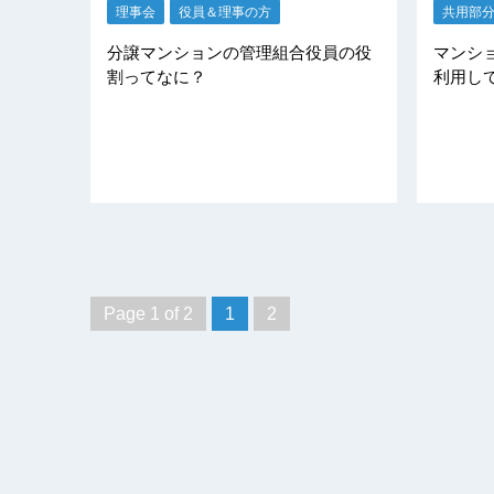
理事会
役員＆理事の方
共用部
分譲マンションの管理組合役員の役
マンシ
割ってなに？
利用し
Page 1 of 2
1
2