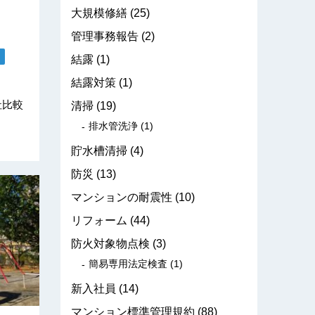
大規模修繕
(25)
管理事務報告
(2)
結露
(1)
結露対策
(1)
社比較
清掃
(19)
う
排水管洗浄
(1)
貯水槽清掃
(4)
防災
(13)
マンションの耐震性
(10)
リフォーム
(44)
防火対象物点検
(3)
簡易専用法定検査
(1)
新入社員
(14)
マンション標準管理規約
(88)