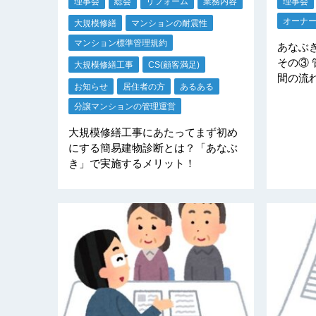
理事会
総会
リフォーム
業務内容
理事会
オーナ
大規模修繕
マンションの耐震性
マンション標準管理規約
あなぶ
その③
大規模修繕工事
CS(顧客満足)
間の流
お知らせ
居住者の方
あるある
分譲マンションの管理運営
大規模修繕工事にあたってまず初め
にする簡易建物診断とは？「あなぶ
き」で実施するメリット！