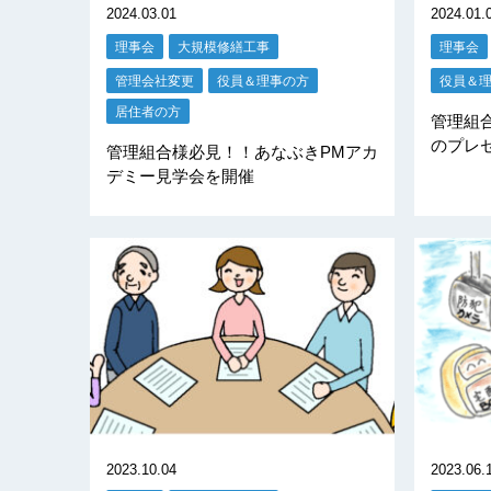
2024.03.01
2024.01.
理事会
大規模修繕工事
理事会
管理会社変更
役員＆理事の方
役員＆
居住者の方
管理組
のプレ
管理組合様必見！！あなぶきPMアカ
デミー見学会を開催
2023.10.04
2023.06.