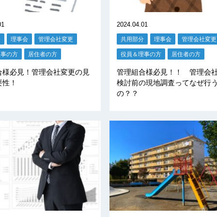
01
2024.04.01
分
理事会
管理会社変更
共用部分
理事会
管理会社変更
理事の方
居住者の方
役員＆理事の方
居住者の方
合様必見！管理会社変更の見
管理組合様必見！！ 管理会
要性！
検討前の現地調査ってなぜ行
の？？