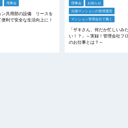
分
理事会
理事会
お知らせ
分譲マンションの管理運営
ョン共用部の設備 リースを
マンション管理会社で働く
て便利で安全な生活向上に！
「ザキさん、何だか忙しいみ
い！？」～実録！管理会社フ
のお仕事とは？～