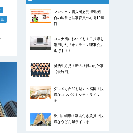
せ
マンション購入者必見|管理組
合の運営と理事役員の心得10項
運営
目
停
コロナ禍においてもＩＴ技術を
活用した『オンライン理事会』
進行中！！
就活生必見！新入社員のお仕事
【最終回】
グルメも自然も魅力の福岡！快
適なコンパクトシティライフ
を！
香川に転勤！家具付き賃貸で快
適なうどん県ライフを！