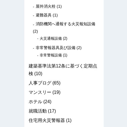
屋外消火栓
(1)
避難器具
(1)
消防機関へ通報する火災報知設備
(2)
火災通報設備
(2)
非常警報器具及び設備
(2)
非常警報設備
(1)
建築基準法第12条に基づく定期点
検
(10)
人事ブログ
(65)
マンスリー
(19)
ホテル
(24)
就職活動
(17)
住宅用火災警報器
(1)