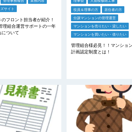
管理事務報告
業務内容
理事会
大規模修繕工事
ーズサイト
役員＆理事の方
居住者の方
分譲マンションの管理運営
きのフロント担当者が紹介！
 管理組合運営サポートの一年
マンションを売りたい・貸したい
れについて
マンションを買いたい・借りたい
管理組合様必見！！マンショ
計画認定制度とは！