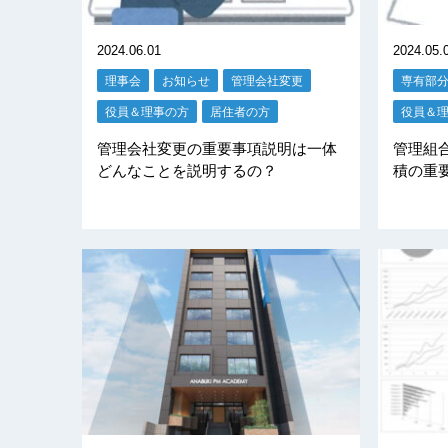
2024.06.01
2024.05.
理事会
お知らせ
管理会社変更
専有部
役員＆理事の方
居住者の方
役員＆
管理会社変更の重要事項説明は一体
管理組
どんなことを説明するの？
積の重