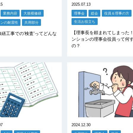
15
2025.07.13
業務内容
大規模修繕
理事会
総会
役員＆理事の方
生活お役立ち
ョンの耐震性
共用部分
【理事長を頼まれてしまった
繕工事での’検査’ってどんな
ンションの理事会役員って何
の？
07
2024.12.30