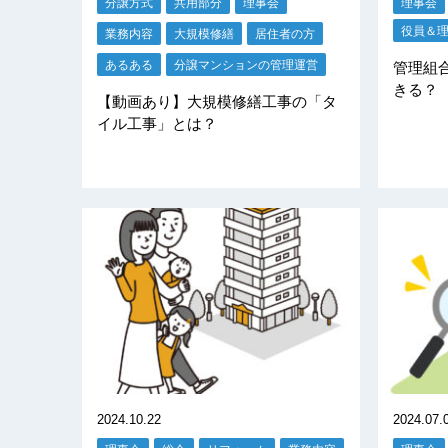
分譲方式
共用部分
理事会
理事会
役員＆
業務内容
大規模修繕
居住者の方
あるある
分譲マンションの管理運営
管理組
きる？
【動画あり】大規模修繕工事の「タ
イル工事」とは？
2024.10.22
2024.07.