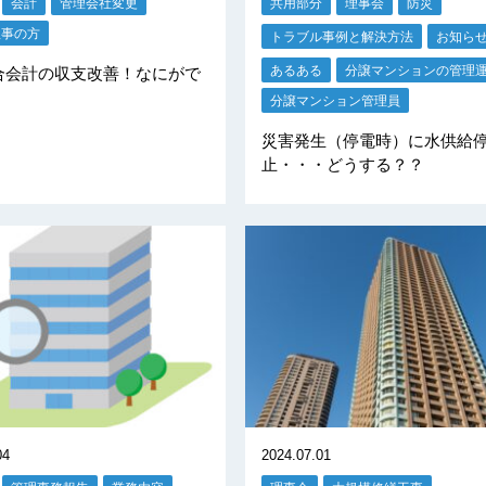
会計
管理会社変更
共用部分
理事会
防災
理事の方
トラブル事例と解決方法
お知ら
あるある
分譲マンションの管理
合会計の収支改善！なにがで
分譲マンション管理員
災害発生（停電時）に水供給
止・・・どうする？？
04
2024.07.01