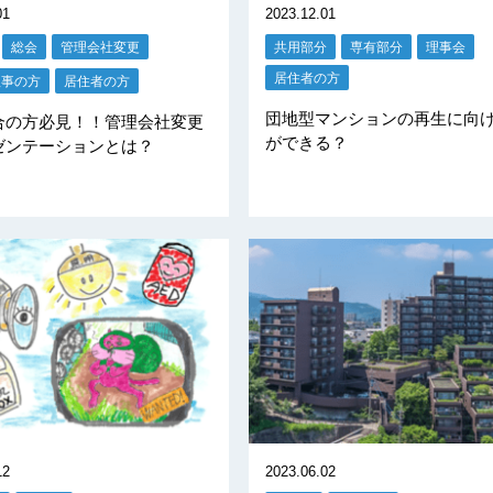
01
2023.12.01
総会
管理会社変更
共用部分
専有部分
理事会
居住者の方
理事の方
居住者の方
団地型マンションの再生に向
合の方必見！！管理会社変更
ができる？
ゼンテーションとは？
12
2023.06.02