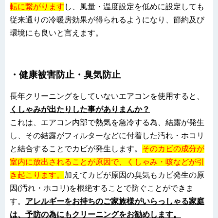
転に繋がります
し、風量・温度設定を低めに設定しても
従来通りの冷暖房効果が得られるようになり、節約及び
環境にも良いと言えます。
・健康被害防止・臭気防止
長年クリーニングをしていないエアコンを使用すると、
くしゃみが出たりした事がありまんか？
これは、エアコン内部で熱気を急冷する為、結露が発生
し、その結露がフィルターなどに付着した汚れ・ホコリ
と結合することでカビが発生します。
そのカビの成分が
室内に放出されることが原因で、くしゃみ・咳などが引
き起こります。
加えてカビが原因の臭気もカビ発生の原
因
(
汚れ・ホコリ
)
を根絶することで防ぐことができま
す。
アレルギーをお持ちのご家族様がいらっしゃる家庭
は、予防の為にもクリーニングをお勧めします。