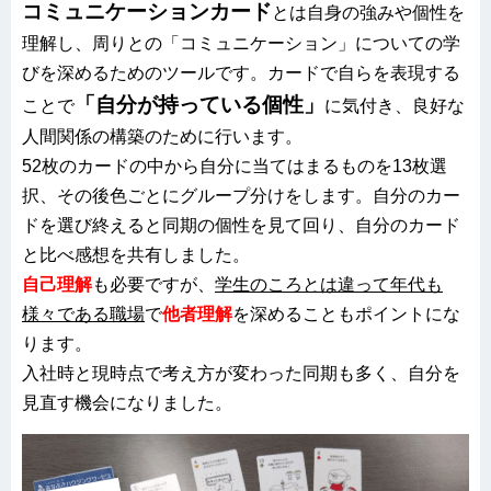
コミュニケーションカード
とは自身の強みや個性を
理解し、周りとの「コミュニケーション」についての学
びを深めるためのツールです。カードで自らを表現する
「自分が持っている個性」
ことで
に気付き、良好な
人間関係の構築のために行います。
52枚のカードの中から自分に当てはまるものを13枚選
択、その後色ごとにグループ分けをします。自分のカー
ドを選び終えると同期の個性を見て回り、自分のカード
と比べ感想を共有しました。
自己理解
も必要ですが、
学生のころとは違って年代も
様々である職場
で
他者理解
を深めることもポイントにな
ります。
入社時と現時点で考え方が変わった同期も多く、自分を
見直す機会になりました。