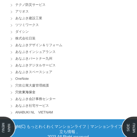
テクノ防災サービス
アリオス
あなぶき建設工業
ツツミワークス
ダイシン
株式会社日装
あなぶきデザイン＆リフォーム
あなぶきインシュアランス
あなぶきパートナー九州
あなぶきデジタルサービス
あなぶきスペースシェア
OneNote
穴吹公寓大廈管理維護
穴吹東海保全
あなぶき会計事務センター
あなぶき社宅サービス
ANABUKI NL VIETNAM
MENU
MENU
MAIN
SIDE
Copyright(C) もっとわくわくマンションライフ｜マンションライフのお役
立ち情報 ,
2023 All Right reserved.