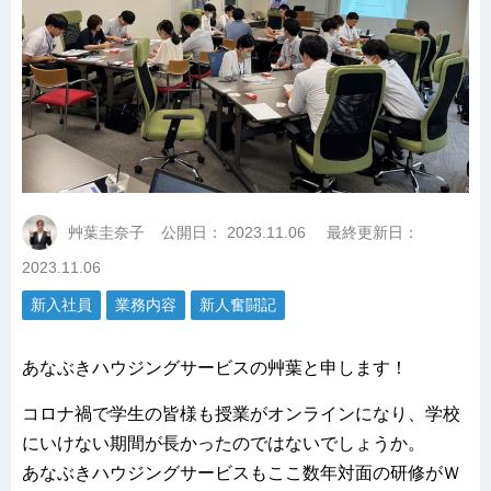
艸葉圭奈子
公開日：
2023.11.06
最終更新日：
2023.11.06
新入社員
業務内容
新人奮闘記
あなぶきハウジングサービスの艸葉と申します！
コロナ禍で学生の皆様も授業がオンラインになり、学校
にいけない期間が長かったのではないでしょうか。
あなぶきハウジングサービスもここ数年対面の研修がＷ