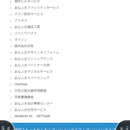
都市ビルサービス
あなぶきファシリティサービス
テクノ防災サービス
アリオス
あなぶき建設工業
ツツミワークス
ダイシン
株式会社日装
あなぶきデザイン＆リフォーム
あなぶきインシュアランス
あなぶきパートナー九州
あなぶきデジタルサービス
あなぶきスペースシェア
OneNote
穴吹公寓大廈管理維護
穴吹東海保全
あなぶき会計事務センター
あなぶき社宅サービス
ANABUKI NL VIETNAM
Copyright(C) もっとわくわくマンションライフ｜マンションライフのお役