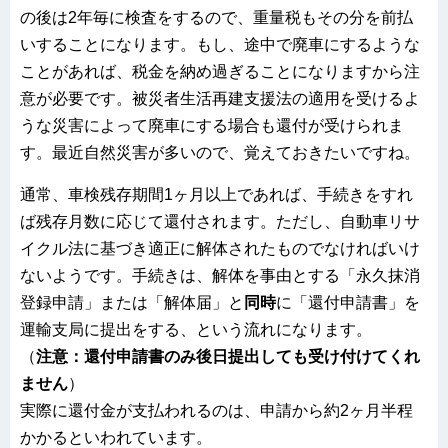
の後は2年毎に検査をするので、重量税もその分を前払
いすることになります。もし、途中で廃車にするような
ことがあれば、税金を納め過ぎることになりますから注
意が必要です。被災者生活再建支援法の適用を受けるよ
うな災害によって廃車にする場合も還付が受けられま
す。最近自然災害が多いので、覚えておきたいですね。
通常、車検残存期間1ヶ月以上であれば、手続きをすれ
ば残存月数に応じて還付されます。ただし、自動車リサ
イクル法に基づき適正に解体されたものでなければいけ
ないようです。手続きは、解体を事由とする「永久抹消
登録申請」または「解体届」と
同時
に「還付申請書」を
運輸支局に提出をする、という流れになります。
（
注意：還付申請書のみ後日提出しても受け付けてくれ
ません
）
実際に還付金が支払われるのは、申請から約2ヶ月半程
かかるといわれています。